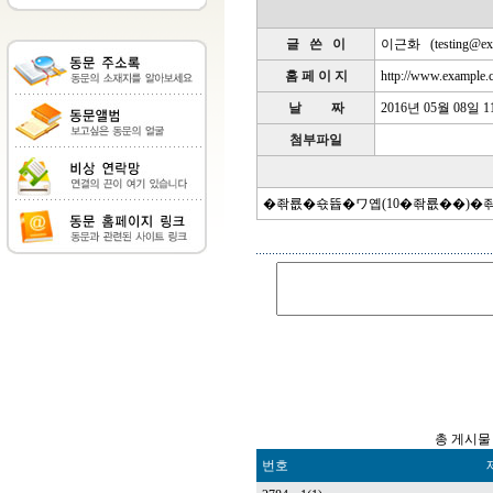
글 쓴 이
이근화
(
testing@e
홈 페 이 지
http://www.example.
날 짜
2016년 05월 08일 
첨부파일
�좎룞�쇿뜝�ワ옙(10�좎룞��)�
총 게시물 
번호