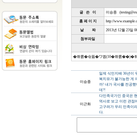
글 쓴 이
이승종
(
testing@e
홈 페 이 지
http://www.example.
날 짜
2013년 12월 23일 
첨부파일
�좎룞�쇿뜝�ワ옙(10�좎룞��)�
일제 식민지배 36년이
복치유가 불가능한 게 
이승종
까! 내가 국사를 전공
데?!
다민족국가인 중국은 현
역사로 보고 이런 관점
이근화
고구려가 우리 민족이라
다.